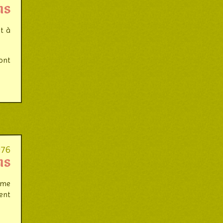
ns
et à
ont
976
ns
ème
gent