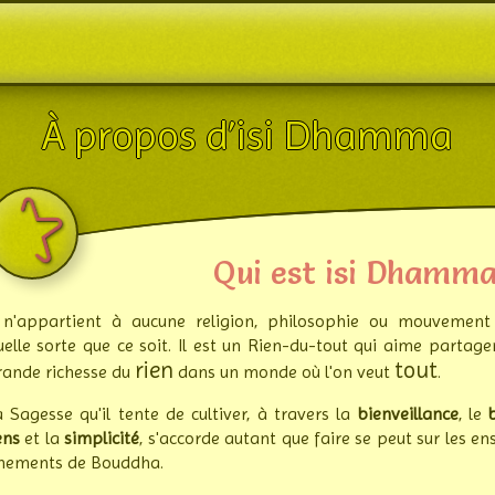
+ de lucidité pour + de liberté
À propos d’isi Dhamma
Qui est isi Dhamma
l n'appartient à aucune religion, philo­sophie ou mouvement
uelle sorte que ce soit. Il est un Rien-du-tout qui aime par­tage
rien
tout
rande richesse du
dans un monde où l'on veut
.
a Sagesse qu'il tente de cultiver, à travers la
bienveillance
, le
ens
et la
simpli­cité
, s'accorde autant que faire se peut sur les en
ne­ments de Bouddha.