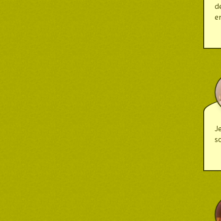
d
e
J
s