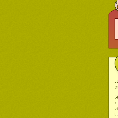
J
p
S
s
v
l