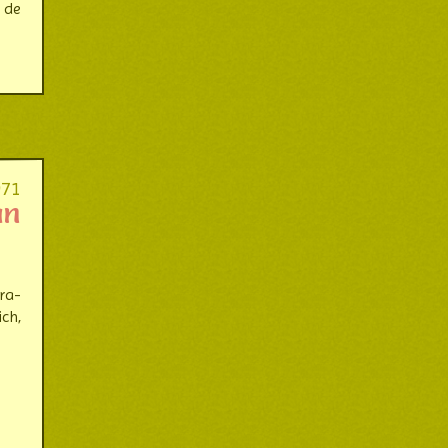
t de
971
an
ra­
ich,