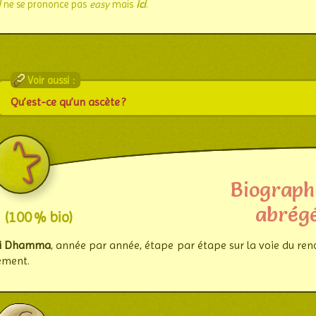
i
ne se prononce pas
easy
mais
ici
.
Voir aussi :
Qu’est-ce qu’un ascète ?
Biograph
abrég
(100 % bio)
si Dhamma
, année par année, étape par étape sur la voie du re
ement.