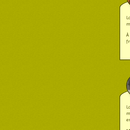
L
m
À
f
L
m
en