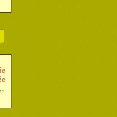
ie
ée
non­