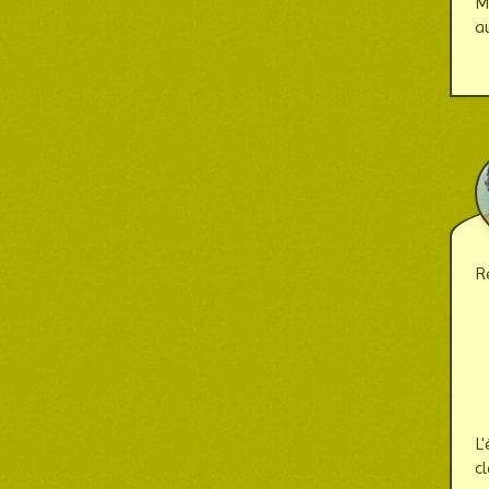
M
au
R
L
c