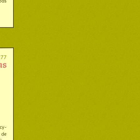
pas
977
ns
cy­
 de