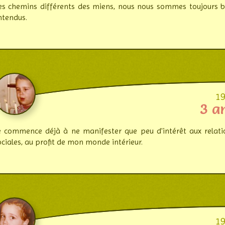
es chemins diffé­rents des miens, nous nous sommes tou­jours b
n­tendus.
1
3 a
e commence déjà à ne manifester que peu d'in­té­rêt aux rela­ti
o­ciales, au profit de mon monde intérieur.
1