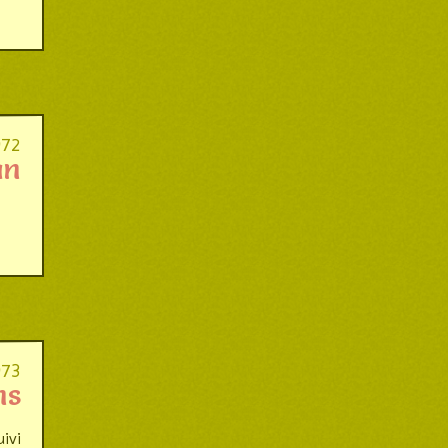
972
an
973
ns
uivi