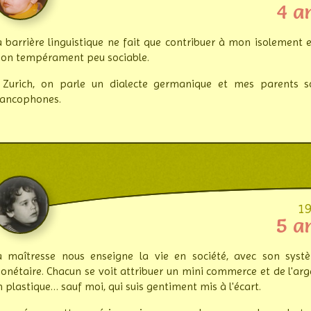
4 a
a barrière linguistique ne fait que contri­buer à mon iso­le­ment 
on tem­pé­ra­ment peu sociable.
 Zurich, on parle un dialecte ger­ma­nique et mes parents s
ranco­phones.
1
5 a
a maîtresse nous enseigne la vie en société, avec son syst
oné­taire. Chacun se voit attri­buer un mini com­merce et de l'ar
 plas­tique… sauf moi, qui suis genti­ment mis à l'écart.