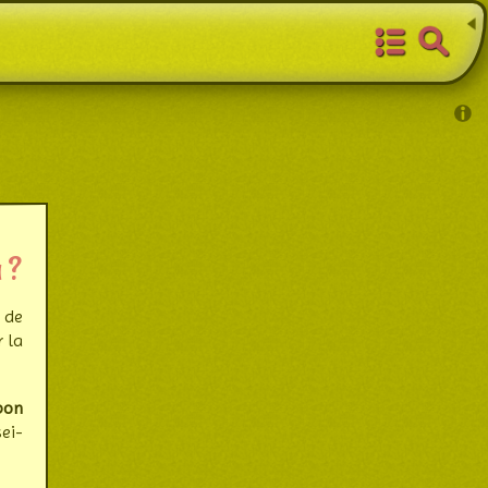
 ?
 de
r la
bon
sei­