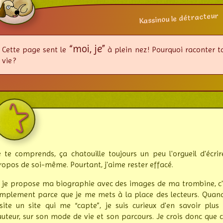
Kassinou le détracteur
“moi, je”
Cette page sent le
à plein nez ! Pourquoi raconter t
vie ?
e te comprends, ça chatouille toujours un peu l'orgueil d'écrir
ropos de soi-même. Pourtant, j'aime rester effacé.
i je propose ma biographie avec des images de ma trom­bine, c'
im­ple­ment parce que je me mets à la place des lecteurs. Quand
isite un site qui me “capte”, je suis curieux d'en savoir plus 
'auteur, sur son mode de vie et son par­cours. Je crois donc que 