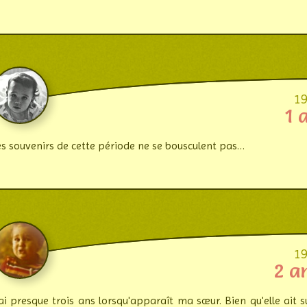
1
1 
es souvenirs de cette période ne se bous­culent pas…
1
2 a
'ai presque trois ans lorsqu'apparaît ma sœur. Bien qu'elle ait s