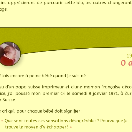
ains appré­cieront de par­courir cette bio, les autres chan­geron
age.
1
0 
'étais encore à peine bébé quand je suis né.
ssu d'un papa suisse imprimeur et d'une maman fran­çaise déco­
rice, j'ai poussé mon pre­mier cri le samedi 9 janvier 1971, à Zur
n Suisse.
 cri qui, pour chaque bébé doit signifier :
Que sont toutes ces sensations désa­gré­ables ? Pourvu que je
trouve le moyen d'y échapper !