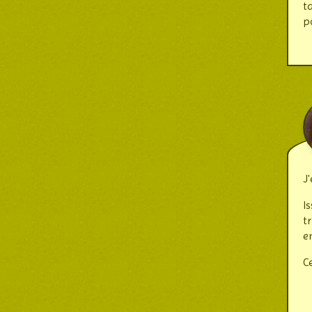
t
p
J
I
t
e
Ce