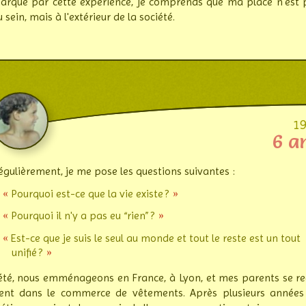
arqué par cette expérience, je com­prends que ma place n'est 
 sein, mais à l'ex­té­rieur de la société.
1
6 a
égulièrement, je me pose les questions suivantes :
Pourquoi est-ce que la vie existe ?
Pourquoi il n'y a pas eu “rien” ?
Est-ce que je suis le seul au monde et tout le reste est un tout
unifié ?
'été, nous emménageons en France, à Lyon, et mes parents se re
lent dans le com­merce de vête­ments. Après plu­sieurs années