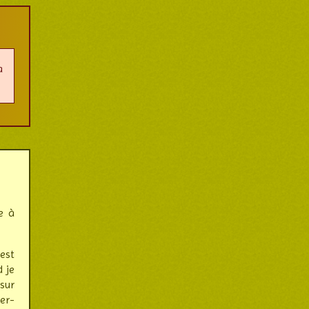
a
e à
est
 je
sur
cer­