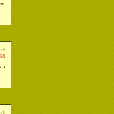
ien
974
ns
ons
975