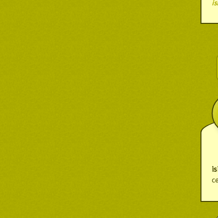
is
i
c