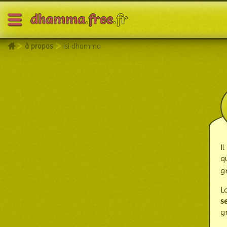
?
À propos
dhamma
.
free
.fr
>
>
à propos
isi dhamma
I
q
g
L
s
g